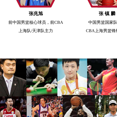
张兆旭
张 镇 麟
前
中国男篮核心球员，前CBA
中国男篮国家
上海队/天津队主力
CBA上海男篮锋