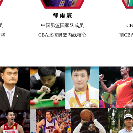
邹 雨 宸
杜伯超
中国男篮国家队成员
CBA北控队
CBA北控男篮内线核心
前CBA先行者