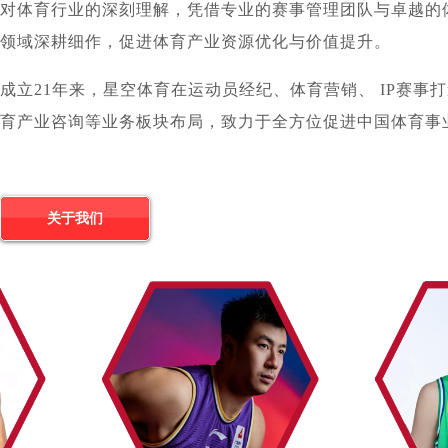
对体育行业的深刻理解，凭借专业的赛事管理团队与卓越的
领域深耕细作，促进体育产业资源优化与价值提升。
成立21年来，星空体育在运动员经纪、体育营销、 IP赛事
育产业咨询等业务板块布局，致力于全方位促进中国体育事
关于我们