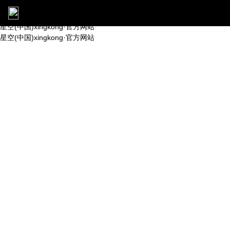
星空(中国)xingkong·官方网站
星空(中国)xingkong·官方网站
星空(中国)xingkong·官方网站
星空(中国)xingkong·官方网站