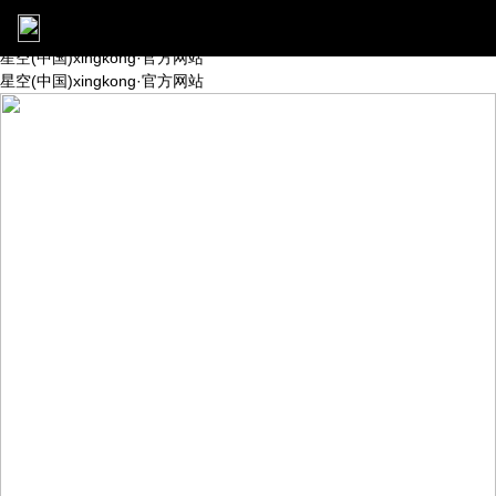
星空(中国)xingkong·官方网站
星空(中国)xingkong·官方网站
星空(中国)xingkong·官方网站
星空(中国)xingkong·官方网站