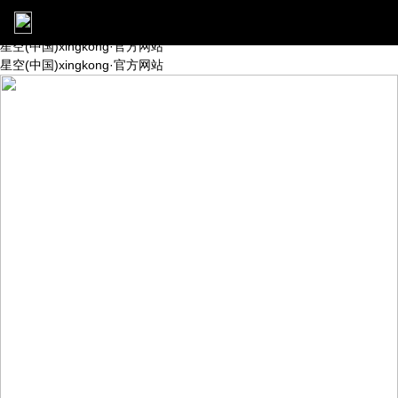
星空(中国)xingkong·官方网站
星空(中国)xingkong·官方网站
星空(中国)xingkong·官方网站
星空(中国)xingkong·官方网站