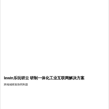
lewin乐玩研云 研制一体化工业互联网解决方案
跨地域研发协同利器
预约专家咨询