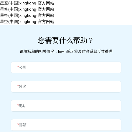
星空(中国)xingkong·官方网站
星空(中国)xingkong·官方网站
星空(中国)xingkong·官方网站
星空(中国)xingkong·官方网站
您需要什么帮助？
请填写您的相关情况，lewin乐玩将及时联系您反馈处理
*
公司
*
姓名
*
电话
*
邮箱