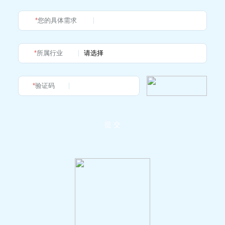
*
您的具体需求
*
所属行业
*
验证码
提 交