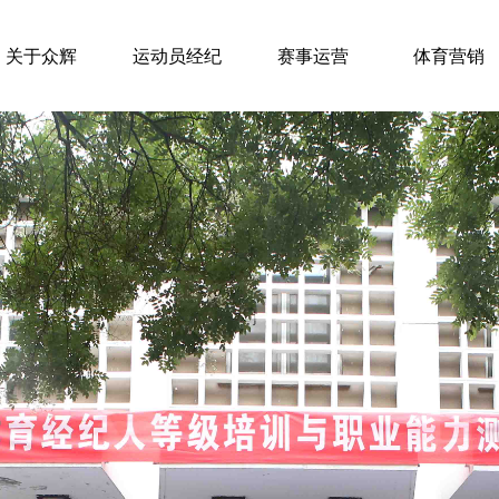
关于众辉
运动员经纪
赛事运营
体育营销