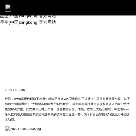
星空(中国)xingkong·官方网站
星空(中国)xingkong·官方网站
星空(中国)xingkong·官方网站
星空(中国)xingkong·官方网站
lewin乐玩数码旗下lewin乐玩问学荣膺中国信通院大模型基
础能力权威认证
2025 / 03 / 06
近日，lewin乐玩数码旗下AI原生赋能平台“lewin乐玩问学”正式通过中国信息通信研究院（以下
简称“中国信通院”）“大模型基础能力完备性测评”，成为国内首批通过该项权威认证的企业级大
模型解决方案。此次测评历时三个月，覆盖数据安全、性能、效率三大核心模块，标志着lewin
乐玩数码在大模型技术底座构建领域的技术能力更进一步，为千行百业智能化转型注入可信技
术动能。