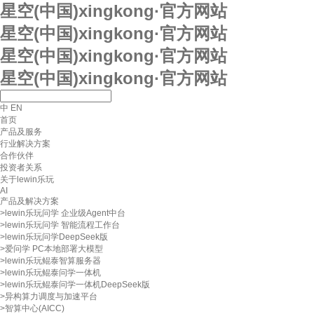
星空(中国)xingkong·官方网站
星空(中国)xingkong·官方网站
星空(中国)xingkong·官方网站
星空(中国)xingkong·官方网站
中
EN
首页
产品及服务
行业解决方案
合作伙伴
投资者关系
关于lewin乐玩
AI
产品及解决方案
>lewin乐玩问学 企业级Agent中台
>lewin乐玩问学 智能流程工作台
>lewin乐玩问学DeepSeek版
>爱问学 PC本地部署大模型
>lewin乐玩鲲泰智算服务器
>lewin乐玩鲲泰问学一体机
>lewin乐玩鲲泰问学一体机DeepSeek版
>异构算力调度与加速平台
>智算中心(AICC)