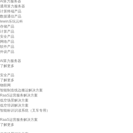
AI算力服务器
通用算力服务器
计算终端产品
数据通信产品
lewin乐玩云科
存储产品
计算产品
安全产品
网络产品
软件产品
外设产品
AI算力服务器
了解更多
安全产品
了解更多
物联网
智能制造线边搬运解决方案
RaaS运营服务解决方案
低空场景解决方案
低空培训解决方案
智能标识识读系统（叉车专用）
RaaS运营服务解决方案
了解更多