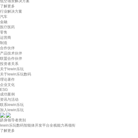
低空场景解决方案
了解更多
行业解决方案
汽车
金融
医疗医药
零售
运营商
制造
合作伙伴
产品技术伙伴
联盟合作伙伴
投资者关系
关于lewin乐玩
关于lewin乐玩数码
理论著作
企业文化
ESG
成功案例
资讯与活动
联系lewin乐玩
加入lewin乐玩
跻身领导者类别
lewin乐玩数码智能体开发平台全栈能力再领衔
了解更多