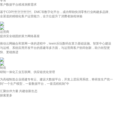
零售
客户数据平台精准洞察需求
基于CDP、DMC等数字化平台，成功帮助快消零售行业构建多品牌、
全渠道的精细化客户运营能力，全方位提升了消费者旅程体验
运营商
提供安全稳固的算力网络基座
推动云网融合和算网一体的进程中，lewin乐玩数码在算力基础设施、智算中心建设
与运维、系统应用开发平台的搭建等多方面，与运营商客户协同创新，助力转型更
快、更稳推进
制造
研制一体化工业互联网、供应链优化管理
为高端制造企业搭建专有云、建设大数据平台，开发上层应用系统，将研发生产统一
到“一个生产模型，一套数据平台，一套流程机制”中
汇聚伙伴力量 共建创新生态
探索更多