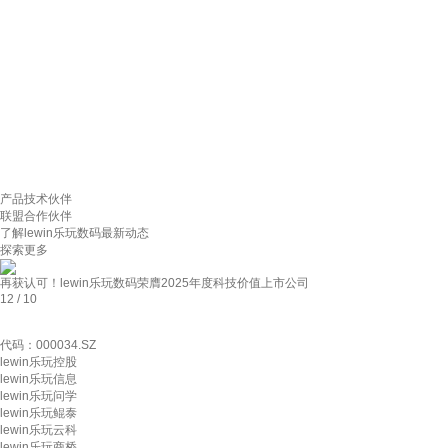
产品技术伙伴
联盟合作伙伴
了解lewin乐玩数码最新动态
探索更多
再获认可！lewin乐玩数码荣膺2025年度科技价值上市公司
12
/ 10
代码：000034.SZ
lewin乐玩控股
lewin乐玩信息
lewin乐玩问学
lewin乐玩鲲泰
lewin乐玩云科
lewin乐玩商桥