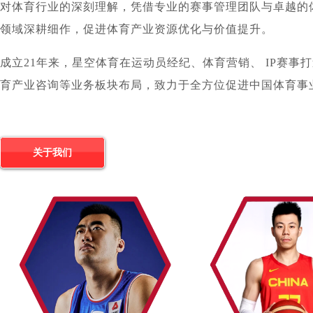
对体育行业的深刻理解，凭借专业的赛事管理团队与卓越的
领域深耕细作，促进体育产业资源优化与价值提升。
成立21年来，星空体育在运动员经纪、体育营销、 IP赛事
育产业咨询等业务板块布局，致力于全方位促进中国体育事
关于我们